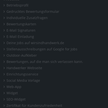
Home
/
Niedersachsen
/
Esens
/
Gerhard Fisser GmbH
Betriebsprofil
Gedrucktes Bewertungsformular
Individuelle Zusatzfragen
Bewertungskarten
E-Mail Signaturen
E-Mail Einladung
Deine Jobs auf wirsindhandwerk.de
Stellenausschreibungen auf Google for Jobs
Outdoor-Aufkleber
Bewertungen, auf die man sich verlassen kann.
Handwerker Webseite
Einrichtungsservice
Social Media Vorlage
Web-App
Widget
SEO-Widget
Zertifikat für Kundenzufriedenheit