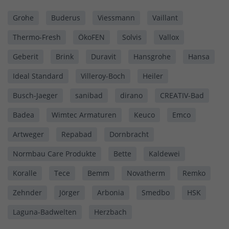
Grohe
Buderus
Viessmann
Vaillant
Thermo-Fresh
ÖkoFEN
Solvis
Vallox
Geberit
Brink
Duravit
Hansgrohe
Hansa
Ideal Standard
Villeroy-Boch
Heiler
Busch-Jaeger
sanibad
dirano
CREATIV-Bad
Badea
Wimtec Armaturen
Keuco
Emco
Artweger
Repabad
Dornbracht
Normbau Care Produkte
Bette
Kaldewei
Koralle
Tece
Bemm
Novatherm
Remko
Zehnder
Jörger
Arbonia
Smedbo
HSK
Laguna-Badwelten
Herzbach