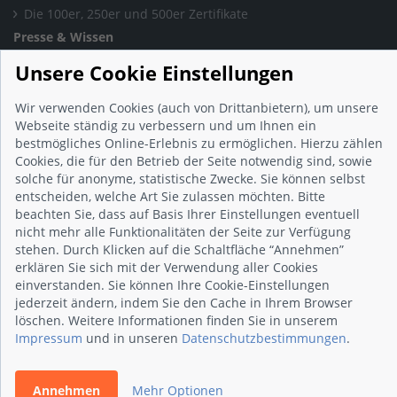
Die 100er, 250er und 500er Zertifikate
Presse & Wissen
Presse und Informationen
Unsere Cookie Einstellungen
Blog
Häufig gestellte Fragen (FAQ)
Wir verwenden Cookies (auch von Drittanbietern), um unsere
Webseite ständig zu verbessern und um Ihnen ein
Studie: Digitalisierungsbarometer
bestmögliches Online-Erlebnis zu ermöglichen. Hierzu zählen
Initiative gegen Fake-Bewertungen
Cookies, die für den Betrieb der Seite notwendig sind, sowie
Kunden Informationen
solche für anonyme, statistische Zwecke. Sie können selbst
entscheiden, welche Art Sie zulassen möchten. Bitte
Beratungsgespräch vereinbaren
beachten Sie, dass auf Basis Ihrer Einstellungen eventuell
Impressum
nicht mehr alle Funktionalitäten der Seite zur Verfügung
Datenschutz
stehen. Durch Klicken auf die Schaltfläche “Annehmen”
erklären Sie sich mit der Verwendung aller Cookies
AGB
einverstanden. Sie können Ihre Cookie-Einstellungen
Nutzungsbedingungen
jederzeit ändern, indem Sie den Cache in Ihrem Browser
Kontakt
löschen. Weitere Informationen finden Sie in unserem
Impressum
und in unseren
Datenschutzbestimmungen
.
© 2026 wirsindhandwerk.de
Annehmen
Mehr Optionen