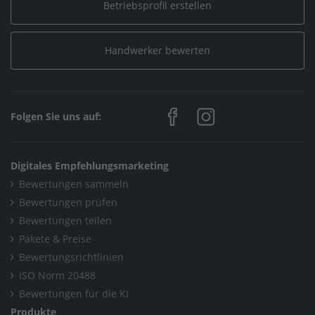
/
Gerhard Fisser GmbH
Betriebsprofil erstellen
Home
/
Sanitär, Heizung, Klima / Bad & Sanitär
/
Handwerker bewerten
Gerhard Fisser GmbH
Home
/
Sanitär, Heizung, Klima / Solar, Photovoltaik & Erneuerbare
Folgen Sie uns auf:
Energien
/
Gerhard Fisser GmbH
Digitales Empfehlungsmarketing
Home
/
Maurer, Beton, Stein & Estrich
/
Gerhard Fisser GmbH
Bewertungen sammeln
Bewertungen prüfen
Home
/
Maler, Putz, Stuck & Gips / Maler & Lackierer
/
Bewertungen teilen
Gerhard Fisser GmbH
Pakete & Preise
Bewertungsrichtlinien
Home
/
Holzbau / Tischlerei/Schreinerei
/
ISO Norm 20488
Gerhard Fisser GmbH
Bewertungen für die KI
Produkte