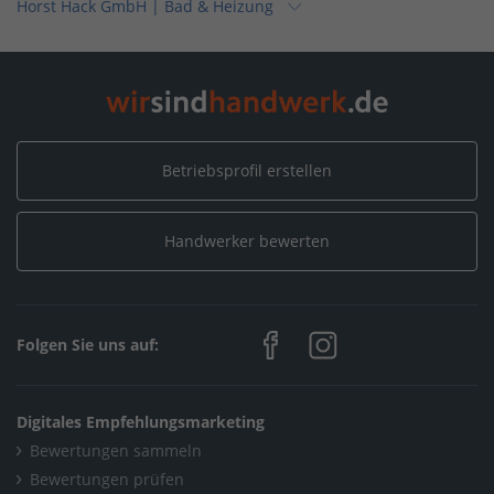
Horst Hack GmbH | Bad & Heizung
Home
/
Sanitär, Heizung, Klima / Heizungsbau & Klimatechnik
/
Horst Hack GmbH | Bad & Heizung
Home
/
Sanitär, Heizung, Klima / Bad & Sanitär
/
Horst Hack GmbH | Bad & Heizung
Betriebsprofil erstellen
Home
/
Sanitär, Heizung, Klima / Installation & Heizungsbau
/
Handwerker bewerten
Horst Hack GmbH | Bad & Heizung
Home
/
Hessen
/
Nauheim
/
Horst Hack GmbH | Bad & Heizung
Folgen Sie uns auf:
Digitales Empfehlungsmarketing
Bewertungen sammeln
Bewertungen prüfen