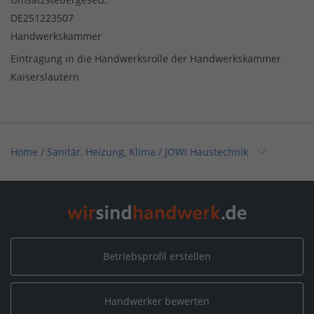
DE251223507
Handwerkskammer
Eintragung in die Handwerksrolle der Handwerkskammer
Kaiserslautern
Home
/
Sanitär, Heizung, Klima
/
JOWI Haustechnik
Home
/
Sanitär, Heizung, Klima / Installation & Heizungsbau
/
JOWI Haustechnik
Home
/
Sanitär, Heizung, Klima / Heizungsbau & Klimatechnik
/
JOWI Haustechnik
Betriebsprofil erstellen
Home
/
Sanitär, Heizung, Klima / Bad & Sanitär
/
Handwerker bewerten
JOWI Haustechnik