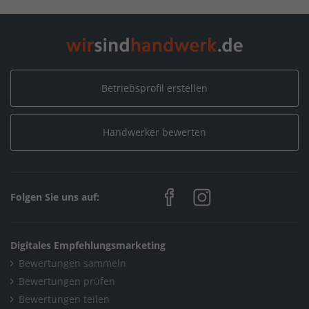
Home
/
Böden, Parkett, Teppich / Teppichleger
/
Müller Raumausstattung
Home
/
Textilien, Bekleidung & Leder / Sattler & Feintäschnerei
/
Betriebsprofil erstellen
Müller Raumausstattung
Handwerker bewerten
Home
/
Fenster, Türen, Rollläden / Rollladen- & Sonnenschutz
/
Müller Raumausstattung
Home
/
Köln
/
Müller Raumausstattung
Folgen Sie uns auf:
Digitales Empfehlungsmarketing
Bewertungen sammeln
Bewertungen prüfen
Bewertungen teilen