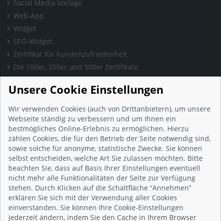
Social Media Vorlage
Web-App
Widget
SEO-Widget
Zertifikat für Kundenzufriedenheit
Die 100er, 250er und 500er Zertifikate
Presse & Wissen
Unsere Cookie Einstellungen
Presse und Informationen
Blog
Wir verwenden Cookies (auch von Drittanbietern), um unsere
Häufig gestellte Fragen (FAQ)
Webseite ständig zu verbessern und um Ihnen ein
bestmögliches Online-Erlebnis zu ermöglichen. Hierzu
Studie: Digitalisierungsbarometer
zählen Cookies, die für den Betrieb der Seite notwendig sind,
Initiative gegen Fake-Bewertungen
sowie solche für anonyme, statistische Zwecke. Sie können
Kunden Informationen
selbst entscheiden, welche Art Sie zulassen möchten. Bitte
beachten Sie, dass auf Basis Ihrer Einstellungen eventuell
Beratungsgespräch vereinbaren
nicht mehr alle Funktionalitäten der Seite zur Verfügung
Impressum
stehen. Durch Klicken auf die Schaltfläche “Annehmen”
Datenschutz
erklären Sie sich mit der Verwendung aller Cookies
einverstanden. Sie können Ihre Cookie-Einstellungen
AGB
jederzeit ändern, indem Sie den Cache in Ihrem Browser
Nutzungsbedingungen