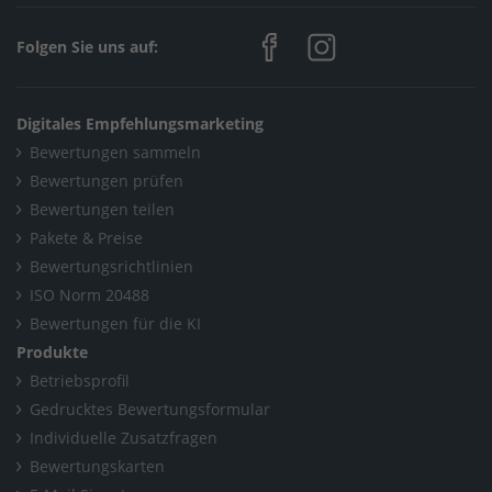
Fenster, Türen, Rollläden / Montage von Baufertigteilen
/
Folgen Sie uns auf:
Parkett Kessel Meisterfachbetrieb Zella-Mehlis im schönen
Thüringer Wald
Digitales Empfehlungsmarketing
Home
/
Holzbau / Holzarbeiten (Weitere)
/
Bewertungen sammeln
Parkett Kessel Meisterfachbetrieb Zella-Mehlis im schönen
Bewertungen prüfen
Bewertungen teilen
Thüringer Wald
Pakete & Preise
Home
/
Holzbau / Tischlerei/Schreinerei
/
Bewertungsrichtlinien
Parkett Kessel Meisterfachbetrieb Zella-Mehlis im schönen
ISO Norm 20488
Bewertungen für die KI
Thüringer Wald
Produkte
Home
/
Raumausstattung
/
Betriebsprofil
Parkett Kessel Meisterfachbetrieb Zella-Mehlis im schönen
Gedrucktes Bewertungsformular
Individuelle Zusatzfragen
Thüringer Wald
Bewertungskarten
Home
/
Thüringen
/
Zella-Mehlis
/