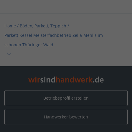
Home
/
Böden, Parkett, Teppich
/
Parkett Kessel Meisterfachbetrieb Zella-Mehlis im
schönen Thüringer Wald
Home
/
Böden, Parkett, Teppich / Bodenleger
/
Parkett Kessel Meisterfachbetrieb Zella-Mehlis im schönen
Thüringer Wald
Home
/
Böden, Parkett, Teppich / Parkettleger
/
Betriebsprofil erstellen
Parkett Kessel Meisterfachbetrieb Zella-Mehlis im schönen
Thüringer Wald
Handwerker bewerten
Home
/