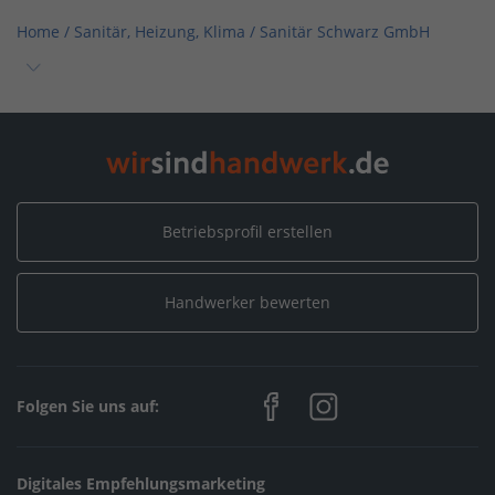
Home
/
Sanitär, Heizung, Klima
/
Sanitär Schwarz GmbH
Home
/
Sanitär, Heizung, Klima / Bad & Sanitär
/
Sanitär Schwarz GmbH
Home
/
Sanitär, Heizung, Klima / Solar, Photovoltaik & Erneuerbare
Betriebsprofil erstellen
Energien
/
Sanitär Schwarz GmbH
Handwerker bewerten
Home
/
Baden-Württemberg
/
Rielasingen-Worblingen
/
Sanitär Schwarz GmbH
Folgen Sie uns auf:
Digitales Empfehlungsmarketing