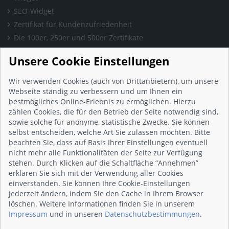
SEO-Widget
Zertifikat für Kundenzufriedenheit
Die 100er, 250er und 500er Zertifikate
Presse & Wissen
Unsere Cookie Einstellungen
Presse und Informationen
Blog
Wir verwenden Cookies (auch von Drittanbietern), um unsere
Häufig gestellte Fragen (FAQ)
Webseite ständig zu verbessern und um Ihnen ein
bestmögliches Online-Erlebnis zu ermöglichen. Hierzu
Studie: Digitalisierungsbarometer
zählen Cookies, die für den Betrieb der Seite notwendig sind,
Initiative gegen Fake-Bewertungen
sowie solche für anonyme, statistische Zwecke. Sie können
Kunden Informationen
selbst entscheiden, welche Art Sie zulassen möchten. Bitte
beachten Sie, dass auf Basis Ihrer Einstellungen eventuell
Beratungsgespräch vereinbaren
nicht mehr alle Funktionalitäten der Seite zur Verfügung
Impressum
stehen. Durch Klicken auf die Schaltfläche “Annehmen”
Datenschutz
erklären Sie sich mit der Verwendung aller Cookies
einverstanden. Sie können Ihre Cookie-Einstellungen
AGB
jederzeit ändern, indem Sie den Cache in Ihrem Browser
Nutzungsbedingungen
löschen. Weitere Informationen finden Sie in unserem
Kontakt
Impressum
und in unseren
Datenschutzbestimmungen
.