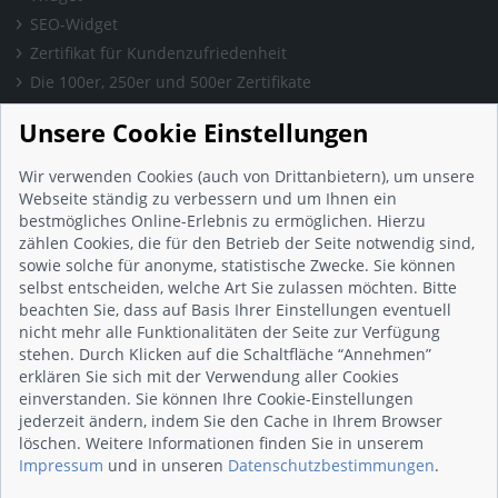
SEO-Widget
Zertifikat für Kundenzufriedenheit
Die 100er, 250er und 500er Zertifikate
Presse & Wissen
Unsere Cookie Einstellungen
Presse und Informationen
Blog
Wir verwenden Cookies (auch von Drittanbietern), um unsere
Häufig gestellte Fragen (FAQ)
Webseite ständig zu verbessern und um Ihnen ein
bestmögliches Online-Erlebnis zu ermöglichen. Hierzu
Studie: Digitalisierungsbarometer
zählen Cookies, die für den Betrieb der Seite notwendig sind,
Initiative gegen Fake-Bewertungen
sowie solche für anonyme, statistische Zwecke. Sie können
Kunden Informationen
selbst entscheiden, welche Art Sie zulassen möchten. Bitte
beachten Sie, dass auf Basis Ihrer Einstellungen eventuell
Beratungsgespräch vereinbaren
nicht mehr alle Funktionalitäten der Seite zur Verfügung
Impressum
stehen. Durch Klicken auf die Schaltfläche “Annehmen”
Datenschutz
erklären Sie sich mit der Verwendung aller Cookies
einverstanden. Sie können Ihre Cookie-Einstellungen
AGB
jederzeit ändern, indem Sie den Cache in Ihrem Browser
Nutzungsbedingungen
löschen. Weitere Informationen finden Sie in unserem
Kontakt
Impressum
und in unseren
Datenschutzbestimmungen
.