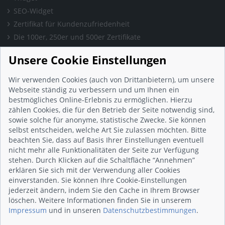
SEO-Widget
Zertifikat für Kundenzufriedenheit
Die 100er, 250er und 500er Zertifikate
Presse & Wissen
Unsere Cookie Einstellungen
Presse und Informationen
Blog
Wir verwenden Cookies (auch von Drittanbietern), um unsere
Häufig gestellte Fragen (FAQ)
Webseite ständig zu verbessern und um Ihnen ein
bestmögliches Online-Erlebnis zu ermöglichen. Hierzu
Studie: Digitalisierungsbarometer
zählen Cookies, die für den Betrieb der Seite notwendig sind,
Initiative gegen Fake-Bewertungen
sowie solche für anonyme, statistische Zwecke. Sie können
Kunden Informationen
selbst entscheiden, welche Art Sie zulassen möchten. Bitte
beachten Sie, dass auf Basis Ihrer Einstellungen eventuell
Beratungsgespräch vereinbaren
nicht mehr alle Funktionalitäten der Seite zur Verfügung
Impressum
stehen. Durch Klicken auf die Schaltfläche “Annehmen”
Datenschutz
erklären Sie sich mit der Verwendung aller Cookies
einverstanden. Sie können Ihre Cookie-Einstellungen
AGB
jederzeit ändern, indem Sie den Cache in Ihrem Browser
Nutzungsbedingungen
löschen. Weitere Informationen finden Sie in unserem
Kontakt
Impressum
und in unseren
Datenschutzbestimmungen
.