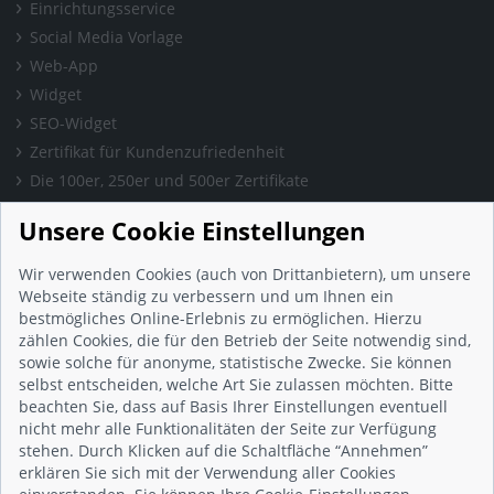
Einrichtungsservice
Social Media Vorlage
Web-App
Widget
SEO-Widget
Zertifikat für Kundenzufriedenheit
Die 100er, 250er und 500er Zertifikate
Presse & Wissen
Unsere Cookie Einstellungen
Presse und Informationen
Blog
Wir verwenden Cookies (auch von Drittanbietern), um unsere
Häufig gestellte Fragen (FAQ)
Webseite ständig zu verbessern und um Ihnen ein
bestmögliches Online-Erlebnis zu ermöglichen. Hierzu
Studie: Digitalisierungsbarometer
zählen Cookies, die für den Betrieb der Seite notwendig sind,
Initiative gegen Fake-Bewertungen
sowie solche für anonyme, statistische Zwecke. Sie können
Kunden Informationen
selbst entscheiden, welche Art Sie zulassen möchten. Bitte
beachten Sie, dass auf Basis Ihrer Einstellungen eventuell
Beratungsgespräch vereinbaren
nicht mehr alle Funktionalitäten der Seite zur Verfügung
Impressum
stehen. Durch Klicken auf die Schaltfläche “Annehmen”
Datenschutz
erklären Sie sich mit der Verwendung aller Cookies