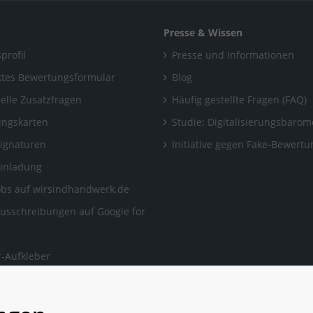
Presse & Wissen
profil
Presse und Informationen
tes Bewertungsformular
Blog
uelle Zusatzfragen
Häufig gestellte Fragen (FAQ)
ngskarten
Studie: Digitalisierungsbarom
Signaturen
Initiative gegen Fake-Bewert
Einladung
obs auf wirsindhandwerk.de
ausschreibungen auf Google for
-Aufkleber
ngen, auf die man sich
en kann.