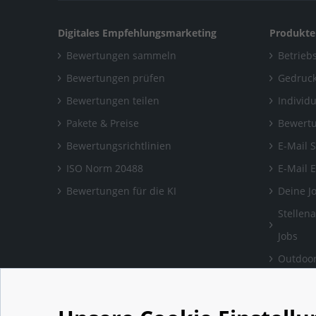
Digitales Empfehlungsmarketing
Produkte
Bewertungen sammeln
Betriebs
Bewertungen prüfen
Gedruck
Bewertungen teilen
Individ
Pakete & Preise
Bewertu
Bewertungsrichtlinien
E-Mail 
ISO Norm 20488
E-Mail 
Bewertungen für die KI
Deine J
Stellen
Jobs
Outdoor
Bewertu
verlass