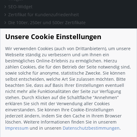
SEO-Widget
Zertifikat für Kundenzufriedenheit
Die 100er, 250er und 500er Zertifikate
Presse & Wissen
Unsere Cookie Einstellungen
Presse und Informationen
Blog
Wir verwenden Cookies (auch von Drittanbietern), um unsere
Häufig gestellte Fragen (FAQ)
Webseite ständig zu verbessern und um Ihnen ein
bestmögliches Online-Erlebnis zu ermöglichen. Hierzu
Studie: Digitalisierungsbarometer
zählen Cookies, die für den Betrieb der Seite notwendig sind,
Initiative gegen Fake-Bewertungen
sowie solche für anonyme, statistische Zwecke. Sie können
Kunden Informationen
selbst entscheiden, welche Art Sie zulassen möchten. Bitte
beachten Sie, dass auf Basis Ihrer Einstellungen eventuell
Beratungsgespräch vereinbaren
nicht mehr alle Funktionalitäten der Seite zur Verfügung
Impressum
stehen. Durch Klicken auf die Schaltfläche “Annehmen”
Datenschutz
erklären Sie sich mit der Verwendung aller Cookies
einverstanden. Sie können Ihre Cookie-Einstellungen
AGB
jederzeit ändern, indem Sie den Cache in Ihrem Browser
Nutzungsbedingungen
löschen. Weitere Informationen finden Sie in unserem
Kontakt
Impressum
und in unseren
Datenschutzbestimmungen
.