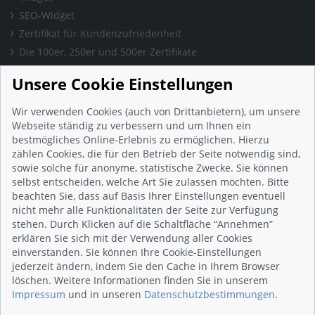
SEO-Widget
Zertifikat für Kundenzufriedenheit
Die 100er, 250er und 500er Zertifikate
Presse & Wissen
Unsere Cookie Einstellungen
Presse und Informationen
Blog
Wir verwenden Cookies (auch von Drittanbietern), um unsere
Häufig gestellte Fragen (FAQ)
Webseite ständig zu verbessern und um Ihnen ein
bestmögliches Online-Erlebnis zu ermöglichen. Hierzu
Studie: Digitalisierungsbarometer
zählen Cookies, die für den Betrieb der Seite notwendig sind,
Initiative gegen Fake-Bewertungen
sowie solche für anonyme, statistische Zwecke. Sie können
Kunden Informationen
selbst entscheiden, welche Art Sie zulassen möchten. Bitte
beachten Sie, dass auf Basis Ihrer Einstellungen eventuell
Beratungsgespräch vereinbaren
nicht mehr alle Funktionalitäten der Seite zur Verfügung
Impressum
stehen. Durch Klicken auf die Schaltfläche “Annehmen”
Datenschutz
erklären Sie sich mit der Verwendung aller Cookies
einverstanden. Sie können Ihre Cookie-Einstellungen
AGB
jederzeit ändern, indem Sie den Cache in Ihrem Browser
Nutzungsbedingungen
löschen. Weitere Informationen finden Sie in unserem
Kontakt
Impressum
und in unseren
Datenschutzbestimmungen
.