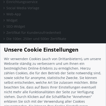
Einrichtungsservice
Social Media Vorlage
Web-App
Widget
SEO-Widget
Zertifikat für Kundenzufriedenheit
Die 100er, 250er und 500er Zertifikate
Presse & Wissen
Unsere Cookie Einstellungen
Presse und Informationen
Blog
Wir verwenden Cookies (auch von Drittanbietern), um unsere
Häufig gestellte Fragen (FAQ)
Webseite ständig zu verbessern und um Ihnen ein
bestmögliches Online-Erlebnis zu ermöglichen. Hierzu
Studie: Digitalisierungsbarometer
zählen Cookies, die für den Betrieb der Seite notwendig sind,
Initiative gegen Fake-Bewertungen
sowie solche für anonyme, statistische Zwecke. Sie können
Kunden Informationen
selbst entscheiden, welche Art Sie zulassen möchten. Bitte
beachten Sie, dass auf Basis Ihrer Einstellungen eventuell
Beratungsgespräch vereinbaren
nicht mehr alle Funktionalitäten der Seite zur Verfügung
Impressum
stehen. Durch Klicken auf die Schaltfläche “Annehmen”
Datenschutz
erklären Sie sich mit der Verwendung aller Cookies