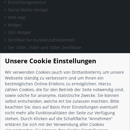
Einrichtungsservice
Social Media Vorlage
Web-App
Widget
SEO-Widget
Zertifikat für Kundenzufriedenheit
Die 100er, 250er und 500er Zertifikate
Presse & Wissen
Unsere Cookie Einstellungen
Presse und Informationen
Blog
Wir verwenden Cookies (auch von Drittanbietern), um unsere
Häufig gestellte Fragen (FAQ)
Webseite ständig zu verbessern und um Ihnen ein
bestmögliches Online-Erlebnis zu ermöglichen. Hierzu
Studie: Digitalisierungsbarometer
zählen Cookies, die für den Betrieb der Seite notwendig sind,
Initiative gegen Fake-Bewertungen
sowie solche für anonyme, statistische Zwecke. Sie können
Kunden Informationen
selbst entscheiden, welche Art Sie zulassen möchten. Bitte
beachten Sie, dass auf Basis Ihrer Einstellungen eventuell
Beratungsgespräch vereinbaren
nicht mehr alle Funktionalitäten der Seite zur Verfügung
Impressum
stehen. Durch Klicken auf die Schaltfläche “Annehmen”
Datenschutz
erklären Sie sich mit der Verwendung aller Cookies