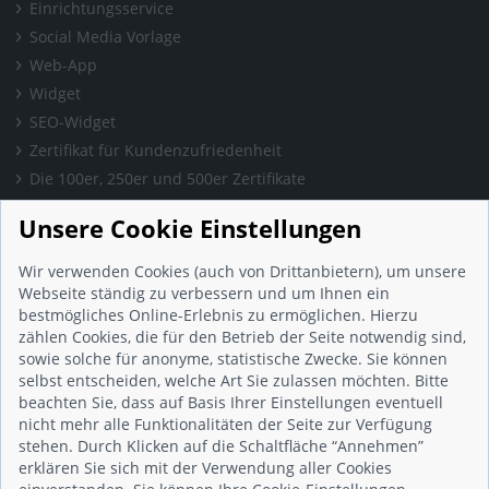
Einrichtungsservice
Social Media Vorlage
Web-App
Widget
SEO-Widget
Zertifikat für Kundenzufriedenheit
Die 100er, 250er und 500er Zertifikate
Presse & Wissen
Unsere Cookie Einstellungen
Presse und Informationen
Blog
Wir verwenden Cookies (auch von Drittanbietern), um unsere
Häufig gestellte Fragen (FAQ)
Webseite ständig zu verbessern und um Ihnen ein
bestmögliches Online-Erlebnis zu ermöglichen. Hierzu
Studie: Digitalisierungsbarometer
zählen Cookies, die für den Betrieb der Seite notwendig sind,
Initiative gegen Fake-Bewertungen
sowie solche für anonyme, statistische Zwecke. Sie können
Kunden Informationen
selbst entscheiden, welche Art Sie zulassen möchten. Bitte
beachten Sie, dass auf Basis Ihrer Einstellungen eventuell
Beratungsgespräch vereinbaren
nicht mehr alle Funktionalitäten der Seite zur Verfügung
Impressum
stehen. Durch Klicken auf die Schaltfläche “Annehmen”
Datenschutz
erklären Sie sich mit der Verwendung aller Cookies