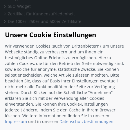
SEO-Widget
Zertifikat für Kundenzufriedenheit
Die 100er, 250er und 500er Zertifikate
Presse & Wissen
Unsere Cookie Einstellungen
Presse und Informationen
Blog
Wir verwenden Cookies (auch von Drittanbietern), um unsere
Häufig gestellte Fragen (FAQ)
Webseite ständig zu verbessern und um Ihnen ein
bestmögliches Online-Erlebnis zu ermöglichen. Hierzu
Studie: Digitalisierungsbarometer
zählen Cookies, die für den Betrieb der Seite notwendig sind,
Initiative gegen Fake-Bewertungen
sowie solche für anonyme, statistische Zwecke. Sie können
Kunden Informationen
selbst entscheiden, welche Art Sie zulassen möchten. Bitte
beachten Sie, dass auf Basis Ihrer Einstellungen eventuell
Beratungsgespräch vereinbaren
nicht mehr alle Funktionalitäten der Seite zur Verfügung
Impressum
stehen. Durch Klicken auf die Schaltfläche “Annehmen”
Datenschutz
erklären Sie sich mit der Verwendung aller Cookies
einverstanden. Sie können Ihre Cookie-Einstellungen
AGB
jederzeit ändern, indem Sie den Cache in Ihrem Browser
Nutzungsbedingungen
löschen. Weitere Informationen finden Sie in unserem
Kontakt
Impressum
und in unseren
Datenschutzbestimmungen
.