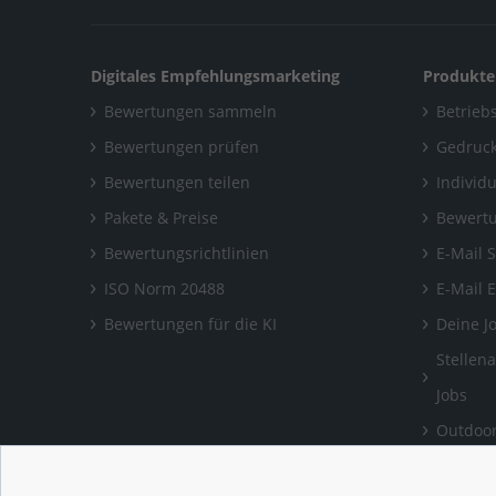
Digitales Empfehlungsmarketing
Produkte
Bewertungen sammeln
Betriebs
Bewertungen prüfen
Gedruck
Bewertungen teilen
Individ
Pakete & Preise
Bewertu
Bewertungsrichtlinien
E-Mail 
ISO Norm 20488
E-Mail 
Bewertungen für die KI
Deine J
Stellen
Jobs
Outdoor
Bewertu