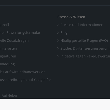
Presse & Wissen
profil
Presse und Informationen
tes Bewertungsformular
Blog
uelle Zusatzfragen
Häufig gestellte Fragen (FAQ)
ngskarten
Studie: Digitalisierungsbarom
Signaturen
Initiative gegen Fake-Bewert
Einladung
obs auf wirsindhandwerk.de
ausschreibungen auf Google for
-Aufkleber
ngen, auf die man sich