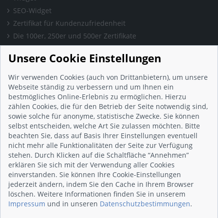
SEO-Widget
Zertifikat für Kundenzufriedenheit
Die 100er, 250er und 500er Zertifikate
Presse & Wissen
Unsere Cookie Einstellungen
Presse und Informationen
Blog
Wir verwenden Cookies (auch von Drittanbietern), um unsere
Häufig gestellte Fragen (FAQ)
Webseite ständig zu verbessern und um Ihnen ein
bestmögliches Online-Erlebnis zu ermöglichen. Hierzu
Studie: Digitalisierungsbarometer
zählen Cookies, die für den Betrieb der Seite notwendig sind,
Initiative gegen Fake-Bewertungen
sowie solche für anonyme, statistische Zwecke. Sie können
Kunden Informationen
selbst entscheiden, welche Art Sie zulassen möchten. Bitte
beachten Sie, dass auf Basis Ihrer Einstellungen eventuell
Beratungsgespräch vereinbaren
nicht mehr alle Funktionalitäten der Seite zur Verfügung
Impressum
stehen. Durch Klicken auf die Schaltfläche “Annehmen”
Datenschutz
erklären Sie sich mit der Verwendung aller Cookies
einverstanden. Sie können Ihre Cookie-Einstellungen
AGB
jederzeit ändern, indem Sie den Cache in Ihrem Browser
Nutzungsbedingungen
löschen. Weitere Informationen finden Sie in unserem
Kontakt
Impressum
und in unseren
Datenschutzbestimmungen
.