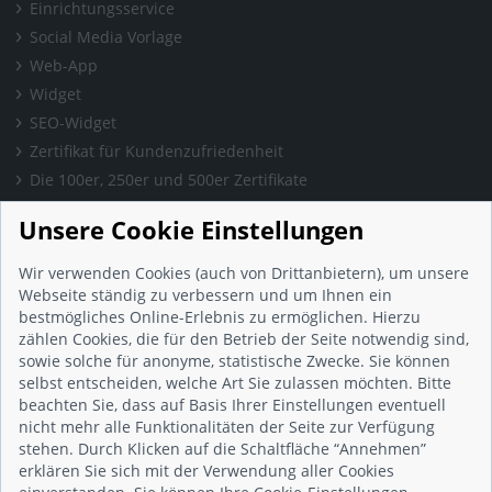
Einrichtungsservice
Social Media Vorlage
Web-App
Widget
SEO-Widget
Zertifikat für Kundenzufriedenheit
Die 100er, 250er und 500er Zertifikate
Presse & Wissen
Unsere Cookie Einstellungen
Presse und Informationen
Blog
Wir verwenden Cookies (auch von Drittanbietern), um unsere
Häufig gestellte Fragen (FAQ)
Webseite ständig zu verbessern und um Ihnen ein
bestmögliches Online-Erlebnis zu ermöglichen. Hierzu
Studie: Digitalisierungsbarometer
zählen Cookies, die für den Betrieb der Seite notwendig sind,
Initiative gegen Fake-Bewertungen
sowie solche für anonyme, statistische Zwecke. Sie können
Kunden Informationen
selbst entscheiden, welche Art Sie zulassen möchten. Bitte
beachten Sie, dass auf Basis Ihrer Einstellungen eventuell
Beratungsgespräch vereinbaren
nicht mehr alle Funktionalitäten der Seite zur Verfügung
Impressum
stehen. Durch Klicken auf die Schaltfläche “Annehmen”
Datenschutz
erklären Sie sich mit der Verwendung aller Cookies