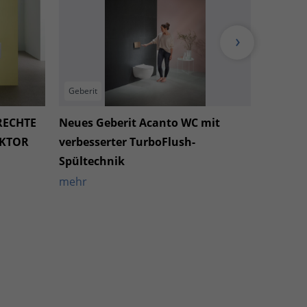
Geberit
Geberit
RECHTE
Neues Geberit Acanto WC mit
Elegant
AKTOR
verbesserter TurboFlush-
minimal
Spültechnik
mehr
mehr