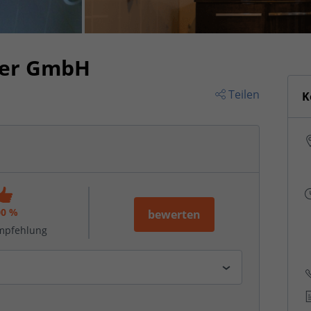
der GmbH
Teilen
K
00 %
bewerten
mpfehlung