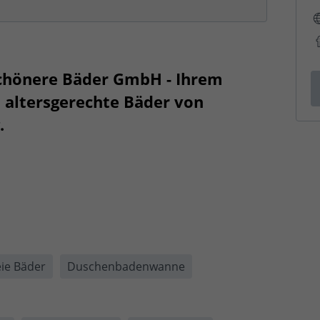
schönere Bäder GmbH - Ihrem
d altersgerechte Bäder von
.
eie Bäder
Duschenbadenwanne