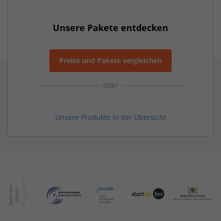
Unsere Pakete entdecken
Preise und Pakete vergleichen
oder
Unsere Produkte in der Übersicht
G
e
f
ö
r
d
r
t
d
u
r
c
e
h