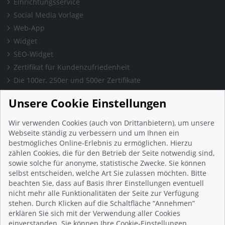
Einrichtungsservice
Social Media Vorlage
Web-App
Widget
SEO-Widget
Zertifikat für Kundenzufriedenheit
Die 100er, 250er und 500er Zertifikate
Presse & Wissen
Unsere Cookie Einstellungen
Presse und Informationen
Blog
Wir verwenden Cookies (auch von Drittanbietern), um unsere
Häufig gestellte Fragen (FAQ)
Webseite ständig zu verbessern und um Ihnen ein
bestmögliches Online-Erlebnis zu ermöglichen. Hierzu
Studie: Digitalisierungsbarometer
zählen Cookies, die für den Betrieb der Seite notwendig sind,
Initiative gegen Fake-Bewertungen
sowie solche für anonyme, statistische Zwecke. Sie können
Kunden Informationen
selbst entscheiden, welche Art Sie zulassen möchten. Bitte
beachten Sie, dass auf Basis Ihrer Einstellungen eventuell
Beratungsgespräch vereinbaren
nicht mehr alle Funktionalitäten der Seite zur Verfügung
Impressum
stehen. Durch Klicken auf die Schaltfläche “Annehmen”
Datenschutz
erklären Sie sich mit der Verwendung aller Cookies
einverstanden. Sie können Ihre Cookie-Einstellungen
AGB