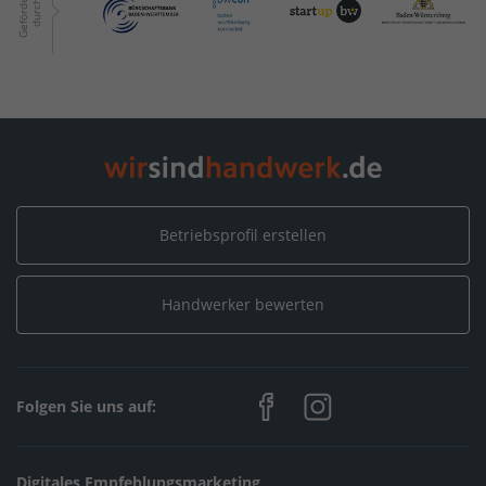
G
e
f
ö
r
d
r
t
d
u
r
c
e
h
Betriebsprofil erstellen
Handwerker bewerten
Folgen Sie uns auf:
Digitales Empfehlungsmarketing