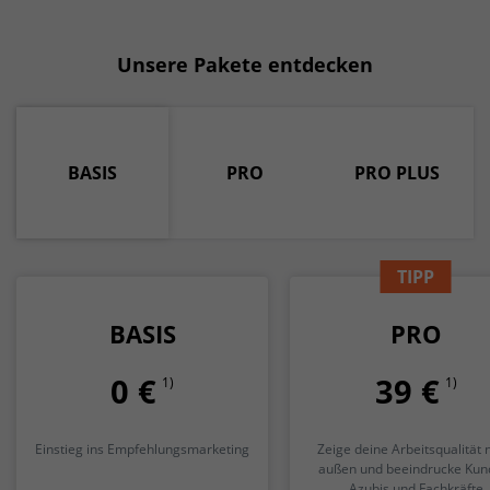
Unsere Pakete entdecken
BASIS
PRO
PRO PLUS
TIPP
BASIS
PRO
0 €
39 €
1)
1)
Einstieg ins Empfehlungsmarketing
Zeige deine Arbeitsqualität 
außen und beeindrucke Kun
Azubis und Fachkräfte