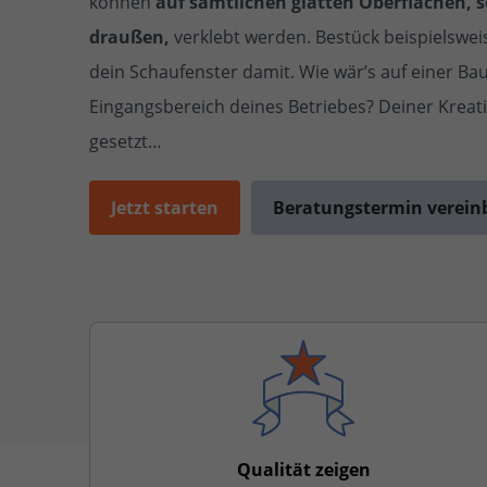
können
auf sämtlichen glatten Oberflächen, 
draußen,
verklebt werden. Bestück beispielswe
dein Schaufenster damit. Wie wär’s auf einer Ba
Eingangsbereich deines Betriebes? Deiner Kreati
gesetzt…
Jetzt starten
Beratungstermin verein
Qualität zeigen