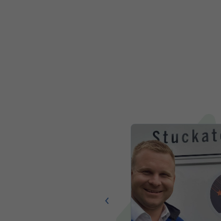
euen Aufkleber unseres
berall auf unsere
 unserer zufriedenen
n dies vermittelt
nde Auslöser für den
 sein. Die qualitativ
n Aufkleber sieht unser