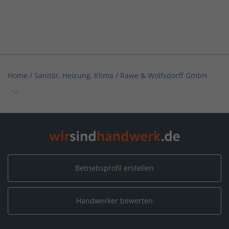
Home
/
Sanitär, Heizung, Klima
/
Rawe & Wolfsdorff GmbH
Home
/
Sanitär, Heizung, Klima / Installation & Heizungsbau
/
Rawe & Wolfsdorff GmbH
Home
/
Sanitär, Heizung, Klima / Bad & Sanitär
/
Rawe & Wolfsdorff GmbH
Betriebsprofil erstellen
Home
/
Fliesen-, Platten- & Mosaik
/
Rawe & Wolfsdorff GmbH
Handwerker bewerten
Home
/
Berlin
/
Rawe & Wolfsdorff GmbH