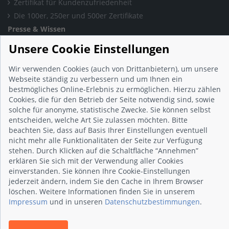
Zertifikat für Kundenzufriedenheit
Die 100er, 250er und 500er Zertifikate
Presse & Wissen
Presse und Informationen
Unsere Cookie Einstellungen
Blog
Häufig gestellte Fragen (FAQ)
Wir verwenden Cookies (auch von Drittanbietern), um unsere
Webseite ständig zu verbessern und um Ihnen ein
Studie: Digitalisierungsbarometer
bestmögliches Online-Erlebnis zu ermöglichen. Hierzu zählen
Initiative gegen Fake-Bewertungen
Cookies, die für den Betrieb der Seite notwendig sind, sowie
Kunden Informationen
solche für anonyme, statistische Zwecke. Sie können selbst
entscheiden, welche Art Sie zulassen möchten. Bitte
Beratungsgespräch vereinbaren
beachten Sie, dass auf Basis Ihrer Einstellungen eventuell
Impressum
nicht mehr alle Funktionalitäten der Seite zur Verfügung
Datenschutz
stehen. Durch Klicken auf die Schaltfläche “Annehmen”
erklären Sie sich mit der Verwendung aller Cookies
AGB
einverstanden. Sie können Ihre Cookie-Einstellungen
Nutzungsbedingungen
jederzeit ändern, indem Sie den Cache in Ihrem Browser
Kontakt
löschen. Weitere Informationen finden Sie in unserem
Impressum
und in unseren
Datenschutzbestimmungen
.
© 2026 wirsindhandwerk.de