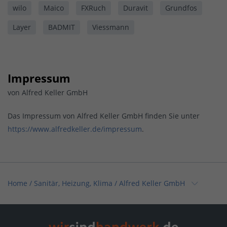
wilo
Maico
FXRuch
Duravit
Grundfos
Layer
BADMIT
Viessmann
Impressum
von Alfred Keller GmbH
Das Impressum von Alfred Keller GmbH finden Sie unter
https://www.alfredkeller.de/impressum
.
Home
/
Sanitär, Heizung, Klima
/
Alfred Keller GmbH
Home
/
Baden-Württemberg
/
Überlingen-Lippertsreute
/
Alfred Keller GmbH