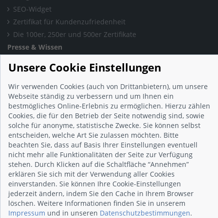
SEO-Widget
Zertifikat für Kundenzufriedenheit
Die 100er, 250er und 500er Zertifikate
Presse & Wissen
Presse und Informationen
Unsere Cookie Einstellungen
Blog
Häufig gestellte Fragen (FAQ)
Wir verwenden Cookies (auch von Drittanbietern), um unsere
Webseite ständig zu verbessern und um Ihnen ein
Studie: Digitalisierungsbarometer
bestmögliches Online-Erlebnis zu ermöglichen. Hierzu zählen
Initiative gegen Fake-Bewertungen
Cookies, die für den Betrieb der Seite notwendig sind, sowie
Kunden Informationen
solche für anonyme, statistische Zwecke. Sie können selbst
entscheiden, welche Art Sie zulassen möchten. Bitte
Beratungsgespräch vereinbaren
beachten Sie, dass auf Basis Ihrer Einstellungen eventuell
Impressum
nicht mehr alle Funktionalitäten der Seite zur Verfügung
Datenschutz
stehen. Durch Klicken auf die Schaltfläche “Annehmen”
AGB
erklären Sie sich mit der Verwendung aller Cookies
einverstanden. Sie können Ihre Cookie-Einstellungen
Nutzungsbedingungen
jederzeit ändern, indem Sie den Cache in Ihrem Browser
Kontakt
löschen. Weitere Informationen finden Sie in unserem
Impressum
und in unseren
Datenschutzbestimmungen
.