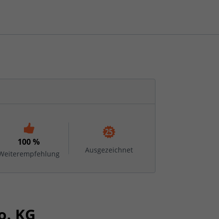
100 %
Ausgezeichnet
Weiterempfehlung
o. KG