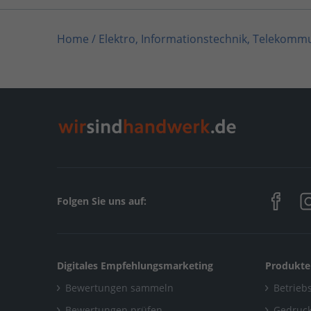
Home
/
Elektro, Informationstechnik, Telekommu
Home
/
Schwabmünchen
/
Hieber GmbH & Co. 
Folgen Sie uns auf:
Digitales Empfehlungsmarketing
Produkte
Bewertungen sammeln
Betriebs
Bewertungen prüfen
Gedruck