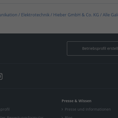
nikation / Elektrotechnik
/
Hieber GmbH & Co. KG
/
Alle Ga
KG
/
Alle Galerien
/
Anton Hieber GmbH & Co. KG
Betriebsprofil erstel
Presse & Wissen
profil
Presse und Informationen
tes Bewertungsformular
Blog