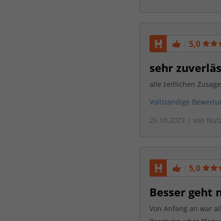
5,0
sehr zuverläs
alle zeitlichen Zusag
Vollständige Bewert
25.10.2023
| von
Nut
5,0
Besser geht n
Von Anfang an war al