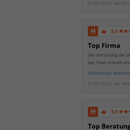
07.06.2023
| von
Chri
5,0
Top Firma
Die Umrüstung der al
das Team schnell und 
Vollständige Bewert
11.05.2023
| von
Max
5,0
Top Beratung