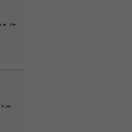
nden. Die
.
anlage
.