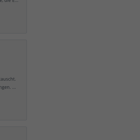
 die E...
tauscht.
gen. ...