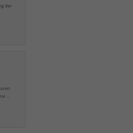
ng der
euren.
e ...