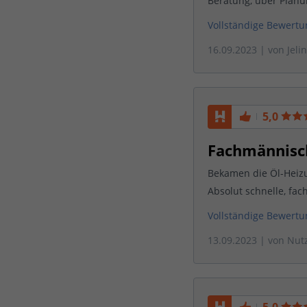
Beratung, über Planu
Vollständige Bewert
16.09.2023
| von
Jeli
5,0
Fachmännisch
Bekamen die Öl-Heizu
Absolut schnelle, fa
Vollständige Bewert
13.09.2023
| von
Nut