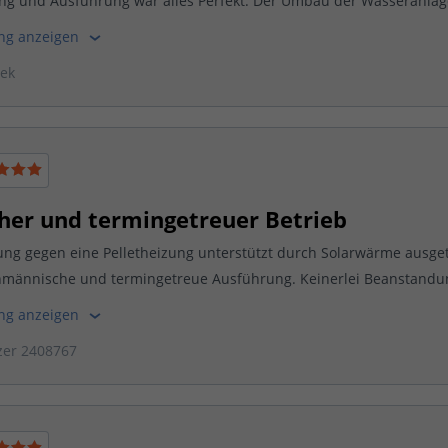
ng und Ausführung war alles Perfekt. Der Umbau der Wasseranlage,
ung anzeigen
nek
er und termingetreuer Betrieb
ng gegen eine Pelletheizung unterstützt durch Solarwärme ausge
chmännische und termingetreue Ausführung. Keinerlei Beanstandun
ung anzeigen
zer 2408767