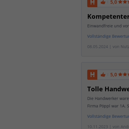
5,0
Kompetenter
Einwandfreie und vor
Vollständige Bewert
08.05.2024
| von
Nut
5,0
Tolle Handwe
Die Handwerker waren
Firma Pöppl war 1A. S
Vollständige Bewert
10.11.2023
| von
And