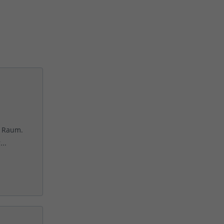
n Raum.
..