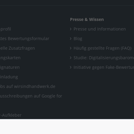
Presse & Wissen
profil
Presse und Informationen
tes Bewertungsformular
Blog
uelle Zusatzfragen
Häufig gestellte Fragen (FAQ)
ngskarten
Studie: Digitalisierungsbarom
Signaturen
Initiative gegen Fake-Bewert
Einladung
obs auf wirsindhandwerk.de
ausschreibungen auf Google for
-Aufkleber
ngen, auf die man sich