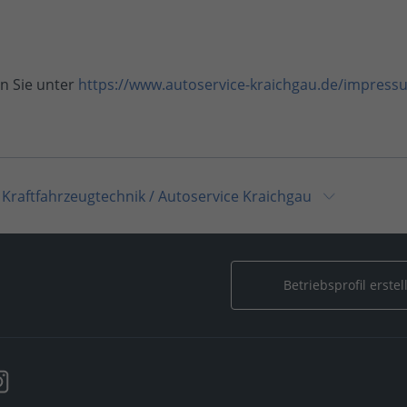
n Sie unter
https://www.autoservice-kraichgau.de/impress
 Kraftfahrzeugtechnik
/
Autoservice Kraichgau
Autoservice Kraichgau
Betriebsprofil erstel