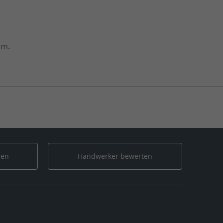
um
.
len
Handwerker bewerten