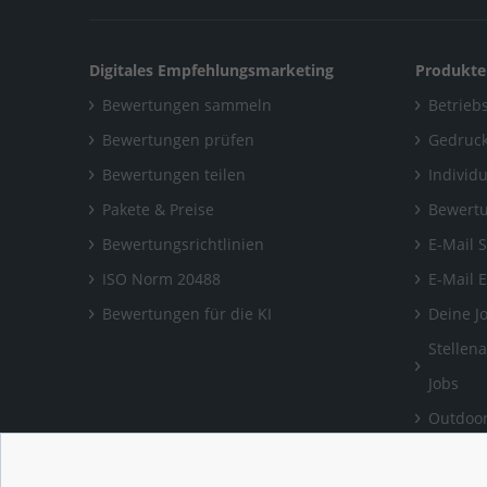
Digitales Empfehlungsmarketing
Produkte
Bewertungen sammeln
Betriebs
Bewertungen prüfen
Gedruck
Bewertungen teilen
Individ
Pakete & Preise
Bewertu
Bewertungsrichtlinien
E-Mail 
ISO Norm 20488
E-Mail 
Bewertungen für die KI
Deine J
Stellen
Jobs
Outdoor
Bewertu