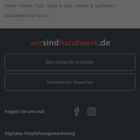
Home
/
Maler, Putz, Stuck & Gips / Maler & Lackierer
/
Baudekoration Gnas
Home
/
Hessen
/
Laubach - Gonterskirchen
/
Baudekoration Gnas
Betriebsprofil erstellen
Handwerker bewerten
Folgen Sie uns auf:
Digitales Empfehlungsmarketing