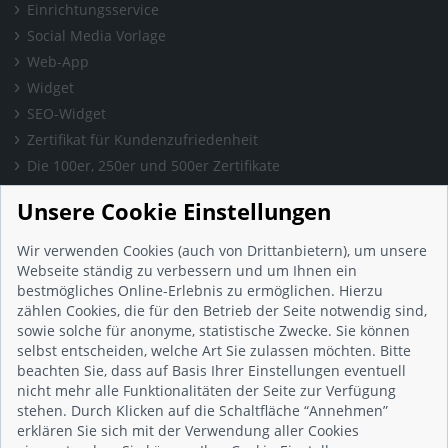
Einrichtungsservice
Social Media Vorlage
Web-App
Widget
SEO-Widget
Zertifikat für Kundenzufriedenheit
Die 100er, 250er und 500er Zertifikate
Presse & Wissen
Unsere Cookie Einstellungen
Presse und Informationen
Blog
Wir verwenden Cookies (auch von Drittanbietern), um unsere
Häufig gestellte Fragen (FAQ)
Webseite ständig zu verbessern und um Ihnen ein
bestmögliches Online-Erlebnis zu ermöglichen. Hierzu
Studie: Digitalisierungsbarometer
zählen Cookies, die für den Betrieb der Seite notwendig sind,
Initiative gegen Fake-Bewertungen
sowie solche für anonyme, statistische Zwecke. Sie können
Kunden Informationen
selbst entscheiden, welche Art Sie zulassen möchten. Bitte
beachten Sie, dass auf Basis Ihrer Einstellungen eventuell
Beratungsgespräch vereinbaren
nicht mehr alle Funktionalitäten der Seite zur Verfügung
Impressum
stehen. Durch Klicken auf die Schaltfläche “Annehmen”
Datenschutz
erklären Sie sich mit der Verwendung aller Cookies