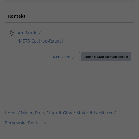
Kontakt
Am Markt 4
44575 Castrop-Rauxel
Mehr anzeigen
Über E-Mail kontaktieren
Home
/
Maler, Putz, Stuck & Gips / Maler & Lackierer
/
Berkowska Beata
Home
/
Nordrhein-Westfalen
/
Castrop-Rauxel
/