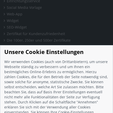
Einrichtungsservice
Social Media Vorlage
Web-App
Widget
SEO-Widget
Zertifikat für Kundenzufriedenheit
Die 100er, 250er und 500er Zertifikate
Presse & Wissen
Unsere Cookie Einstellungen
Presse und Informationen
Blog
Wir verwenden Cookies (auch von Drittanbietern), um unsere
Häufig gestellte Fragen (FAQ)
Webseite ständig zu verbessern und um Ihnen ein
bestmögliches Online-Erlebnis zu ermöglichen. Hierzu
Studie: Digitalisierungsbarometer
zählen Cookies, die für den Betrieb der Seite notwendig sind,
Initiative gegen Fake-Bewertungen
sowie solche für anonyme, statistische Zwecke. Sie können
Kunden Informationen
selbst entscheiden, welche Art Sie zulassen möchten. Bitte
beachten Sie, dass auf Basis Ihrer Einstellungen eventuell
Beratungsgespräch vereinbaren
nicht mehr alle Funktionalitäten der Seite zur Verfügung
Impressum
stehen. Durch Klicken auf die Schaltfläche “Annehmen”
Datenschutz
erklären Sie sich mit der Verwendung aller Cookies
einverstanden. Sie können Ihre Cookie-Einstellungen
AGB