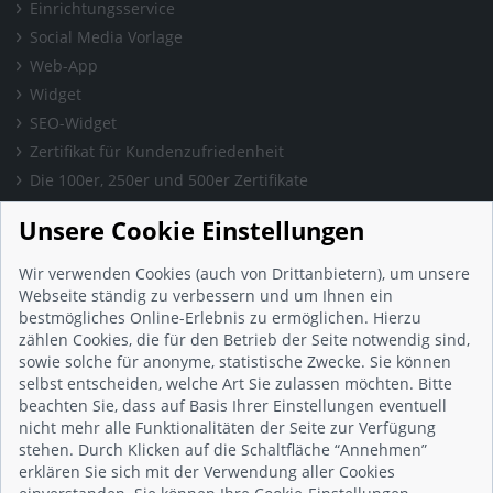
Einrichtungsservice
Social Media Vorlage
Web-App
Widget
SEO-Widget
Zertifikat für Kundenzufriedenheit
Die 100er, 250er und 500er Zertifikate
Presse & Wissen
Unsere Cookie Einstellungen
Presse und Informationen
Blog
Wir verwenden Cookies (auch von Drittanbietern), um unsere
Häufig gestellte Fragen (FAQ)
Webseite ständig zu verbessern und um Ihnen ein
bestmögliches Online-Erlebnis zu ermöglichen. Hierzu
Studie: Digitalisierungsbarometer
zählen Cookies, die für den Betrieb der Seite notwendig sind,
Initiative gegen Fake-Bewertungen
sowie solche für anonyme, statistische Zwecke. Sie können
Kunden Informationen
selbst entscheiden, welche Art Sie zulassen möchten. Bitte
beachten Sie, dass auf Basis Ihrer Einstellungen eventuell
Beratungsgespräch vereinbaren
nicht mehr alle Funktionalitäten der Seite zur Verfügung
Impressum
stehen. Durch Klicken auf die Schaltfläche “Annehmen”
Datenschutz
erklären Sie sich mit der Verwendung aller Cookies