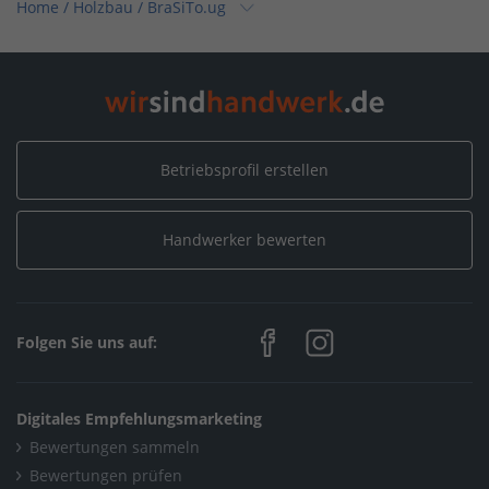
Home
/
Holzbau
/
BraSiTo.ug
Home
/
Fenster, Türen, Rollläden
/
BraSiTo.ug
Home
/
Nordrhein-Westfalen
/
Leverkusen
/
BraSiTo.ug
Betriebsprofil erstellen
Handwerker bewerten
Folgen Sie uns auf:
Digitales Empfehlungsmarketing
Bewertungen sammeln
Bewertungen prüfen