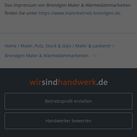
Das Impressum von Brendgen Maler & Wärmedämmarbeiten
finden Sie unter
https://www.malerbetrieb-brendgen.de
.
Home
/
Maler, Putz, Stuck & Gips / Maler & Lackierer
/
Brendgen Maler & Wärmedämmarbeiten
Home
/
Böden, Parkett, Teppich / Bodenleger
/
Brendgen Maler & Wärmedämmarbeiten
Home
/
Handwerksleistungen (Weitere) / Akustik- und Trockenbau
/
Betriebsprofil erstellen
Brendgen Maler & Wärmedämmarbeiten
Handwerker bewerten
Home
/
Maler, Putz, Stuck & Gips
/
Brendgen Maler & Wärmedämmarbeiten