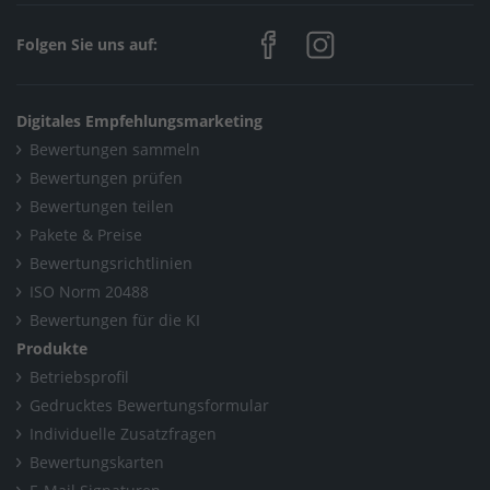
Home
/
Reinigung
/
Brendgen Maler & Wärmedämmarbeiten
Folgen Sie uns auf:
Home
/
Handwerksleistungen (Weitere)
/
Brendgen Maler & Wärmedämmarbeiten
Digitales Empfehlungsmarketing
Bewertungen sammeln
Home
/
Nordrhein-Westfalen
/
Kleve
/
Bewertungen prüfen
Brendgen Maler & Wärmedämmarbeiten
Bewertungen teilen
Pakete & Preise
Bewertungsrichtlinien
ISO Norm 20488
Bewertungen für die KI
Produkte
Betriebsprofil
Gedrucktes Bewertungsformular
Individuelle Zusatzfragen
Bewertungskarten