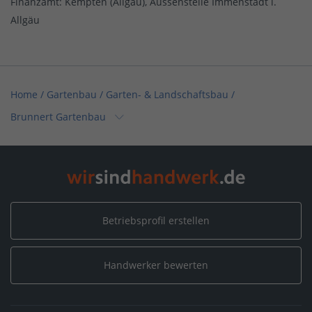
Finanzamt: Kempten (Allgäu), Aussenstelle Immenstadt i.
Allgäu
Home
/
Gartenbau / Garten- & Landschaftsbau
/
Brunnert Gartenbau
Home
/
Bayern
/
Blaichach
/
Brunnert Gartenbau
Betriebsprofil erstellen
Handwerker bewerten