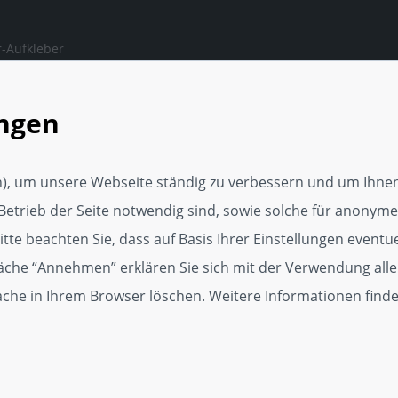
-Aufkleber
ngen, auf die man sich
en kann.
ungen
rker Webseite
tungsservice
), um unsere Webseite ständig zu verbessern und um Ihnen
Media Vorlage
Betrieb der Seite notwendig sind, sowie solche für anonyme,
p
te beachten Sie, dass auf Basis Ihrer Einstellungen eventuel
läche “Annehmen” erklären Sie sich mit der Verwendung alle
dget
Cache in Ihrem Browser löschen. Weitere Informationen find
kat für Kundenzufriedenheit
r, 250er und 500er Zertifikate