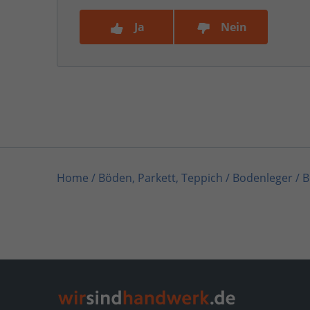
Ja
Nein
Home
/
Böden, Parkett, Teppich / Bodenleger
/
B
Home
/
Herten
/
Büning GmbH & CO. KG