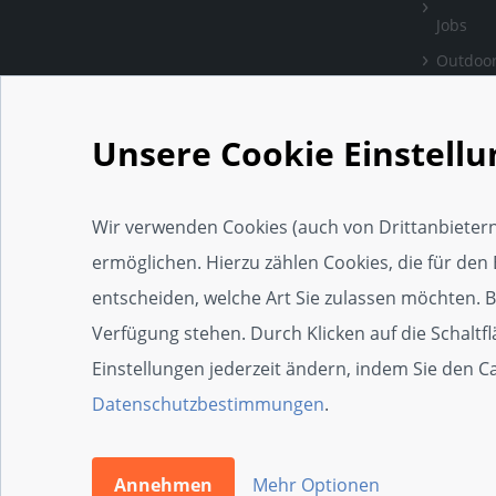
Jobs
Outdoor
Bewertu
verlass
Unsere Cookie Einstell
Handwe
Einrich
Wir verwenden Cookies (auch von Drittanbietern
Social 
ermöglichen. Hierzu zählen Cookies, die für den 
Web-Ap
entscheiden, welche Art Sie zulassen möchten. Bit
Widget
Verfügung stehen. Durch Klicken auf die Schaltf
SEO-Wi
Einstellungen jederzeit ändern, indem Sie den 
Zertifi
Datenschutzbestimmungen
.
Die 100e
Annehmen
Mehr Optionen