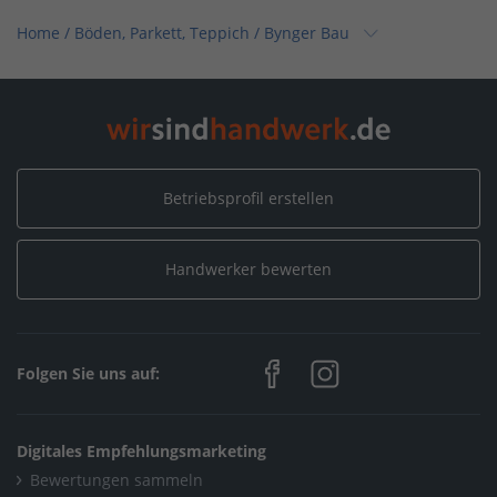
Home
/
Böden, Parkett, Teppich
/
Bynger Bau
Home
/
Gartenbau
/
Bynger Bau
Home
/
Reinigung
/
Bynger Bau
Home
/
Wege, Strassen, Pflaster
/
Bynger Bau
Betriebsprofil erstellen
Home
/
Hoch- & Tiefbauarbeiten (Weitere) / Holz- & Bautenschutz
/
Handwerker bewerten
Bynger Bau
Home
/
Handwerksleistungen (Weitere)
/
Bynger Bau
Folgen Sie uns auf:
Home
/
Hoch- & Tiefbauarbeiten (Weitere)
/
Bynger Bau
Home
/
Sanitär, Heizung, Klima
/
Bynger Bau
Digitales Empfehlungsmarketing
Home
/
Nordrhein-Westfalen
/
Remscheid
/
Bynger Bau
Bewertungen sammeln