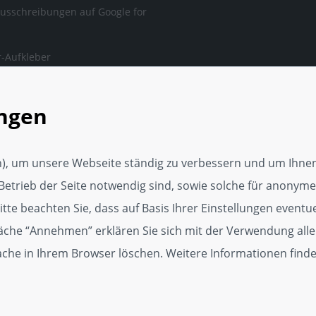
ausschreibungen auf Google for
-Aufkleber
ngen, auf die man sich
en kann.
ungen
rker Webseite
tungsservice
), um unsere Webseite ständig zu verbessern und um Ihnen
Media Vorlage
Betrieb der Seite notwendig sind, sowie solche für anonyme,
p
te beachten Sie, dass auf Basis Ihrer Einstellungen eventuel
läche “Annehmen” erklären Sie sich mit der Verwendung alle
dget
Cache in Ihrem Browser löschen. Weitere Informationen find
kat für Kundenzufriedenheit
r, 250er und 500er Zertifikate