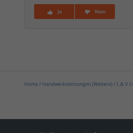
Ja
Nein
Home
/
Handwerksleistungen (Weitere)
/
L & V C
Home
/
Nordrhein-Westfalen
/
Solingen
/
L & V C