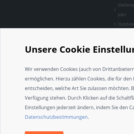
Stellen
Jobs
Outdoor
Bewertu
verlass
Unsere Cookie Einstell
Handwe
Einrich
Wir verwenden Cookies (auch von Drittanbietern
Social 
ermöglichen. Hierzu zählen Cookies, die für den 
Web-Ap
entscheiden, welche Art Sie zulassen möchten. Bit
Widget
Verfügung stehen. Durch Klicken auf die Schaltf
SEO-Wi
Einstellungen jederzeit ändern, indem Sie den 
Zertifi
Datenschutzbestimmungen
.
Die 100e