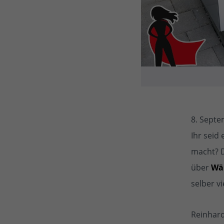
8. Sept
Ihr seid
macht? 
über
Wä
selber vi
Reinhard