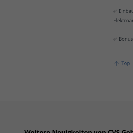
✅ Einbau
Elektroa
✅ Bonus:
Top
Weitere Neuigkeiten von CVS Ge