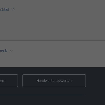
rtikel
heck
len
Handwerker bewerten