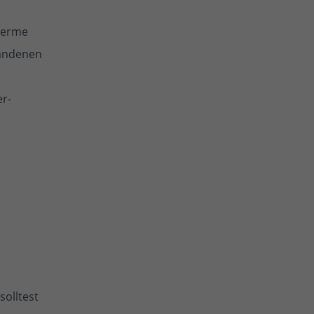
therme
handenen
er-
solltest