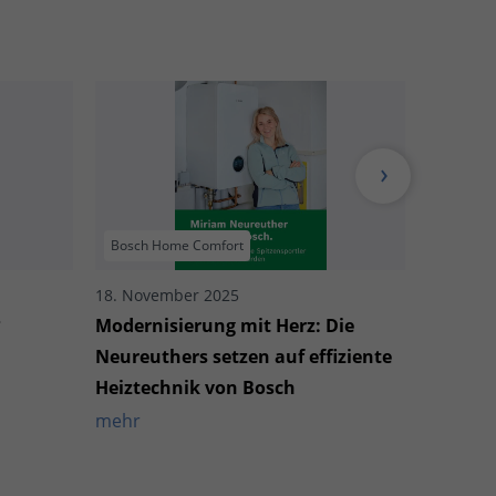
Bosch Home Comfort
Bosch H
18. November 2025
7. Oktob
?
Modernisierung mit Herz: Die
So wird
Neureuthers setzen auf effiziente
mehr
Heiztechnik von Bosch
mehr