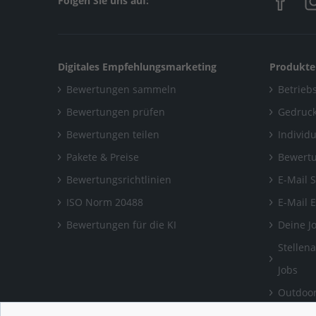
Folgen Sie uns auf:
Digitales Empfehlungsmarketing
Produkte
Bewertungen sammeln
Betriebs
Bewertungen prüfen
Gedruck
Bewertungen teilen
Individ
Pakete & Preise
Bewertu
Bewertungsrichtlinien
E-Mail 
ISO Norm 20488
E-Mail 
Bewertungen für die KI
Deine J
Stellen
Jobs
Outdoor
Bewertu