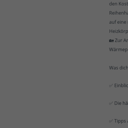
den Kost
Reihenha
auf ein
Heizkörp
🏡 Zur A
Wärmepu
Was dich
✅ Einbli
✅ Die h
✅ Tipps 