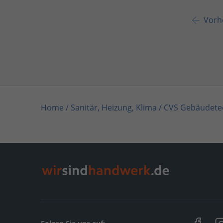
Vorhe
Home
/
Sanitär, Heizung, Klima
/
CVS Gebäudete
Home
/
Bisingen
/
CVS Gebäudetechnik
/
Neuigk