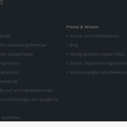
Presse & Wissen
profil
Presse und Informationen
tes Bewertungsformular
Blog
uelle Zusatzfragen
Häufig gestellte Fragen (FAQ)
ngskarten
Studie: Digitalisierungsbarom
Signaturen
Initiative gegen Fake-Bewert
Einladung
obs auf wirsindhandwerk.de
ausschreibungen auf Google for
-Aufkleber
ngen, auf die man sich