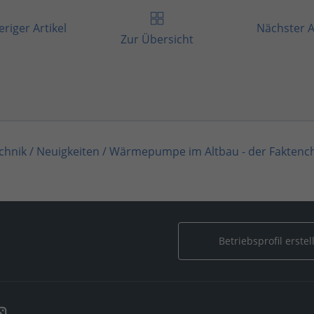
riger Artikel
Nächster A
Zur Übersicht
chnik
/
Neuigkeiten
/
Wärmepumpe im Altbau - der Faktenc
eiten
/
Wärmepumpe im Altbau - der Faktencheck
Betriebsprofil erstel