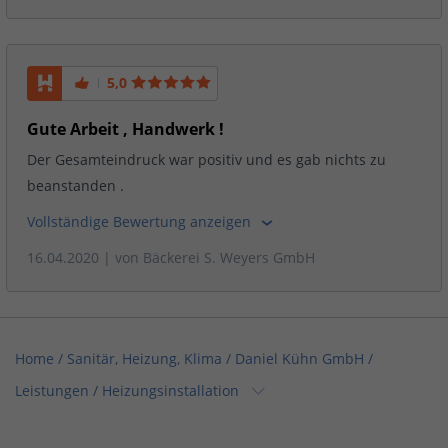
5,0
Gute Arbeit , Handwerk !
Der Gesamteindruck war positiv und es gab nichts zu
beanstanden .
Vollständige Bewertung anzeigen
16.04.2020
| von
Bäckerei S. Weyers GmbH
Home
/
Sanitär, Heizung, Klima
/
Daniel Kühn GmbH
/
Leistungen
/
Heizungsinstallation
Home
/
Maler, Putz, Stuck & Gips
/
Daniel Kühn GmbH
/