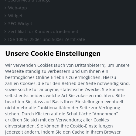
Web-App
Widget
SEO-Widget
Zertifikat für Kundenzufriedenheit
Die 100er, 250er und 500er Zertifikate
Presse & Wissen
Unsere Cookie Einstellungen
Presse und Informationen
Blog
Wir verwenden Cookies (auch von Drittanbietern), um unsere
Häufig gestellte Fragen (FAQ)
Webseite ständig zu verbessern und um Ihnen ein
bestmögliches Online-Erlebnis zu ermöglichen. Hierzu
Studie: Digitalisierungsbarometer
zählen Cookies, die für den Betrieb der Seite notwendig sind,
Initiative gegen Fake-Bewertungen
sowie solche für anonyme, statistische Zwecke. Sie können
Kunden Informationen
selbst entscheiden, welche Art Sie zulassen möchten. Bitte
beachten Sie, dass auf Basis Ihrer Einstellungen eventuell
Beratungsgespräch vereinbaren
nicht mehr alle Funktionalitäten der Seite zur Verfügung
Impressum
stehen. Durch Klicken auf die Schaltfläche “Annehmen”
Datenschutz
erklären Sie sich mit der Verwendung aller Cookies
einverstanden. Sie können Ihre Cookie-Einstellungen
AGB
jederzeit ändern, indem Sie den Cache in Ihrem Browser
Nutzungsbedingungen