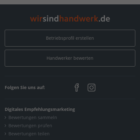
Leistungen
/
Heizungsinstallation
Home
/
Nordrhein-Westfalen
/
Jüchen
/
Daniel Kühn GmbH
/
Leistungen
/
Heizungsinstallation
Betriebsprofil erstellen
Handwerker bewerten
Folgen Sie uns auf:
Digitales Empfehlungsmarketing
Bewertungen sammeln
Bewertungen prüfen
Bewertungen teilen