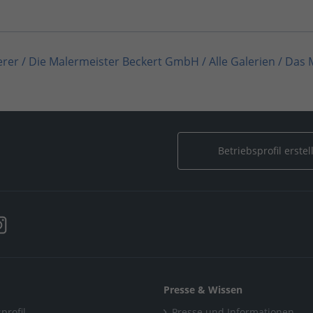
erer
/
Die Malermeister Beckert GmbH
/
Alle Galerien
/
Das 
ster Beckert GmbH
/
Alle Galerien
/
Das Malermeister Becke
ermeister Beckert GmbH
/
Alle Galerien
/
Das Malermeister 
Betriebsprofil erstel
Presse & Wissen
profil
Presse und Informationen