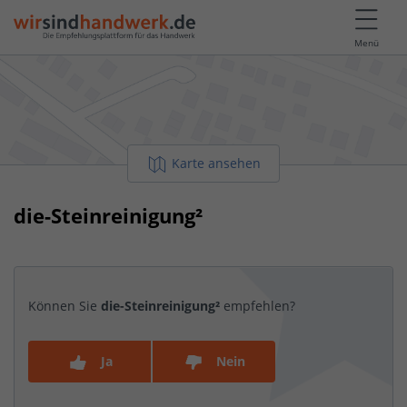
Menü
Karte ansehen
die-Steinreinigung²
Können Sie
die-Steinreinigung²
empfehlen?
Ja
Nein