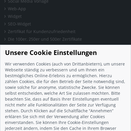
Social Media Vorlage
Web-App
Widget
SEO-Widget
Zertifikat für Kundenzufriedenheit
Die 100er, 250er und 500er Zertifikate
Presse & Wissen
Unsere Cookie Einstellungen
Presse und Informationen
Blog
Wir verwenden Cookies (auch von Drittanbietern), um unsere
Häufig gestellte Fragen (FAQ)
Webseite ständig zu verbessern und um Ihnen ein
bestmögliches Online-Erlebnis zu ermöglichen. Hierzu
Studie: Digitalisierungsbarometer
zählen Cookies, die für den Betrieb der Seite notwendig sind,
Initiative gegen Fake-Bewertungen
sowie solche für anonyme, statistische Zwecke. Sie können
Kunden Informationen
selbst entscheiden, welche Art Sie zulassen möchten. Bitte
beachten Sie, dass auf Basis Ihrer Einstellungen eventuell
Beratungsgespräch vereinbaren
nicht mehr alle Funktionalitäten der Seite zur Verfügung
Impressum
stehen. Durch Klicken auf die Schaltfläche “Annehmen”
Datenschutz
erklären Sie sich mit der Verwendung aller Cookies
einverstanden. Sie können Ihre Cookie-Einstellungen
AGB
jederzeit ändern, indem Sie den Cache in Ihrem Browser
Nutzungsbedingungen