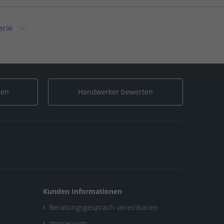
erie
rien
/
Neue Galerie
ie
len
Handwerker bewerten
Kunden Informationen
Beratungsgespräch vereinbaren
Impressum