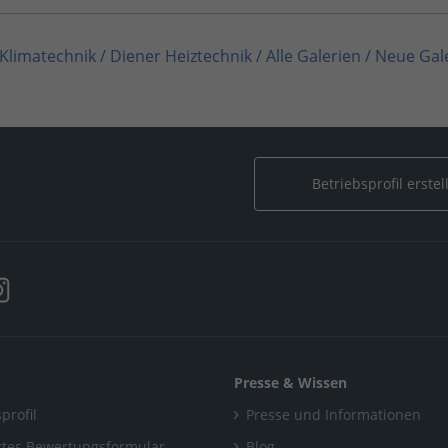
 Klimatechnik
/
Diener Heiztechnik
/
Alle Galerien
/
Neue Gal
ltaik & Erneuerbare Energien
/
Diener Heiztechnik
/
Alle Gale
 Heizungsbau
/
Diener Heiztechnik
/
Alle Galerien
/
Neue Galer
Betriebsprofil erstel
hnik
/
Alle Galerien
/
Neue Galerie
Presse & Wissen
profil
Presse und Informationen
tes Bewertungsformular
Blog