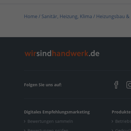
Home
/
Sanitär, Heizung, Klima / Heizungsbau &
Home
/
Sanitär, Heizung, Klima / Solar, Photovo
Home
/
Sanitär, Heizung, Klima / Installation &
Home
/
Rottenburg – Dettingen
/
Diener Heiztec
Folgen Sie uns auf:
Digitales Empfehlungsmarketing
Produkte
Bewertungen sammeln
Betriebs
Bewertungen prüfen
Gedruck