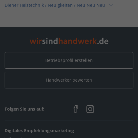
Diener Heiztechnik
/
Neuigkeiten
/
Neu Neu Neu
Home
/
Sanitär, Heizung, Klima / Solar, Photovoltaik & Erneuerbare
Energien
/
Diener Heiztechnik
/
Neuigkeiten
/
Neu Neu Neu
Betriebsprofil erstellen
Home
/
Sanitär, Heizung, Klima / Installation & Heizungsbau
/
Diener Heiztechnik
/
Neuigkeiten
/
Neu Neu Neu
Handwerker bewerten
Home
/
Rottenburg – Dettingen
/
Diener Heiztechnik
/
Neuigkeiten
/
Neu Neu Neu
Folgen Sie uns auf:
Digitales Empfehlungsmarketing