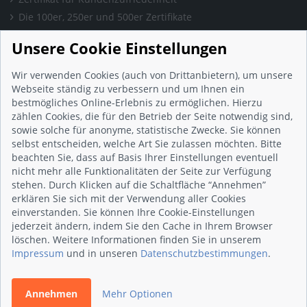
Die 100er, 250er und 500er Zertifikate
Presse & Wissen
Unsere Cookie Einstellungen
Presse und Informationen
Blog
Wir verwenden Cookies (auch von Drittanbietern), um unsere
Häufig gestellte Fragen (FAQ)
Webseite ständig zu verbessern und um Ihnen ein
bestmögliches Online-Erlebnis zu ermöglichen. Hierzu
Studie: Digitalisierungsbarometer
zählen Cookies, die für den Betrieb der Seite notwendig sind,
Initiative gegen Fake-Bewertungen
sowie solche für anonyme, statistische Zwecke. Sie können
Kunden Informationen
selbst entscheiden, welche Art Sie zulassen möchten. Bitte
beachten Sie, dass auf Basis Ihrer Einstellungen eventuell
Beratungsgespräch vereinbaren
nicht mehr alle Funktionalitäten der Seite zur Verfügung
Impressum
stehen. Durch Klicken auf die Schaltfläche “Annehmen”
Datenschutz
erklären Sie sich mit der Verwendung aller Cookies
einverstanden. Sie können Ihre Cookie-Einstellungen
AGB
jederzeit ändern, indem Sie den Cache in Ihrem Browser
Nutzungsbedingungen
löschen. Weitere Informationen finden Sie in unserem
Kontakt
Impressum
und in unseren
Datenschutzbestimmungen
.
Annehmen
Mehr Optionen
© 2026 wirsindhandwerk.de