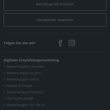
Sonnenenergie clever nutzen – mit dem Energiemanager von
Betriebsprofil erstellen
Bosch
Handwerker bewerten
Home
/
Sanitär, Heizung, Klima / Installation & Heizungsbau
/
Diener Heiztechnik
/
Neuigkeiten
/
Sonnenenergie clever nutzen – mit dem Energiemanager von
Folgen Sie uns auf:
Bosch
Home
/
Rottenburg – Dettingen
/
Diener Heiztechnik
/
Digitales Empfehlungsmarketing
Neuigkeiten
/
Bewertungen sammeln
Sonnenenergie clever nutzen – mit dem Energiemanager von
Bewertungen prüfen
Bosch
Bewertungen teilen
Pakete & Preise
Bewertungsrichtlinien
ISO Norm 20488
Bewertungen für die KI