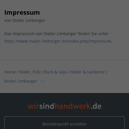
Impressum
von Dieter Limberger
Das Impressum von Dieter Limberger finden Sie unter
https://www.maler-limberger.de/index.php/impressum
.
Home
/
Maler, Putz, Stuck & Gips / Maler & Lackierer
/
Dieter Limberger
Home
/
Böden, Parkett, Teppich
/
Dieter Limberger
Home
/
Maler, Putz, Stuck & Gips
/
Dieter Limberger
Home
/
Baden-Württemberg
/
Mühlenbach
/
Betriebsprofil erstellen
Dieter Limberger