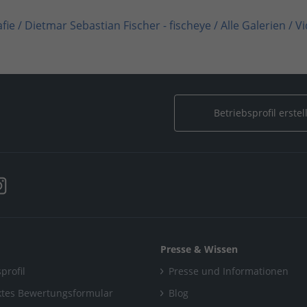
fie
/
Dietmar Sebastian Fischer - fischeye
/
Alle Galerien
/
Vi
 Sebastian Fischer - fischeye
/
Alle Galerien
/
Video mit Luf
Betriebsprofil erstel
Presse & Wissen
profil
Presse und Informationen
tes Bewertungsformular
Blog