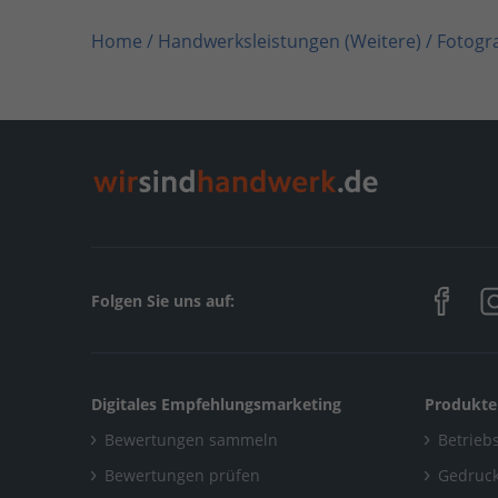
Home
/
Handwerksleistungen (Weitere) / Fotogra
Home
/
Baden-Württemberg
/
Nußloch
/
Dietmar
Folgen Sie uns auf:
Digitales Empfehlungsmarketing
Produkte
Bewertungen sammeln
Betriebs
Bewertungen prüfen
Gedruck