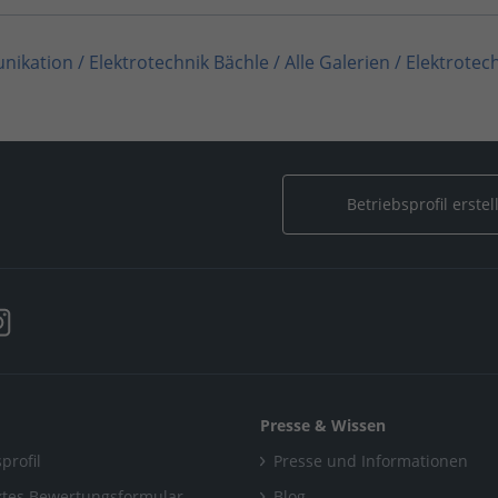
unikation
/
Elektrotechnik Bächle
/
Alle Galerien
/
Elektrotec
Bächle
/
Alle Galerien
/
Elektrotechnik Bächle
nikation / Elektrotechnik
/
Elektrotechnik Bächle
/
Alle Gale
Betriebsprofil erstel
ltaik & Erneuerbare Energien
/
Elektrotechnik Bächle
/
Alle G
trotechnik Bächle
/
Alle Galerien
/
Elektrotechnik Bächle
Presse & Wissen
profil
Presse und Informationen
tes Bewertungsformular
Blog