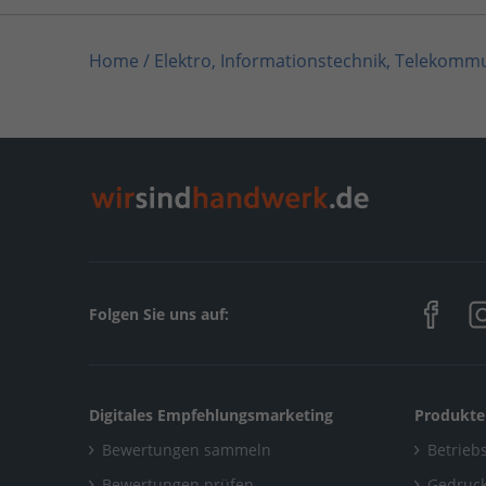
Home
/
Elektro, Informationstechnik, Telekomm
Home
/
Sanitär, Heizung, Klima
/
Elektrotechnik 
Home
/
Elektro, Informationstechnik, Telekommu
Home
/
Sanitär, Heizung, Klima / Solar, Photovo
Home
/
Baden-Württemberg
/
Rickenbach
/
Elek
Folgen Sie uns auf:
Digitales Empfehlungsmarketing
Produkte
Bewertungen sammeln
Betriebs
Bewertungen prüfen
Gedruck