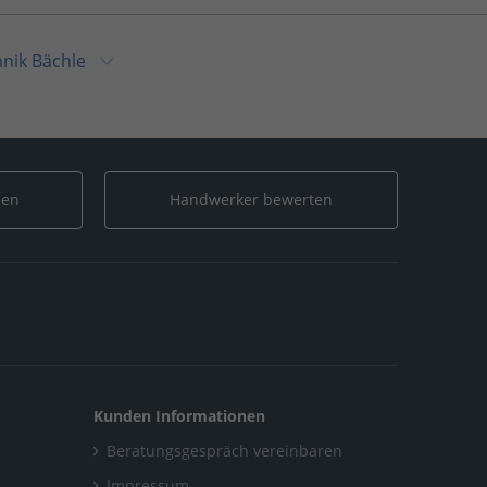
hnik Bächle
rien
/
Elektrotechnik Bächle
len
Handwerker bewerten
alerien
/
Elektrotechnik Bächle
Kunden Informationen
Beratungsgespräch vereinbaren
Impressum