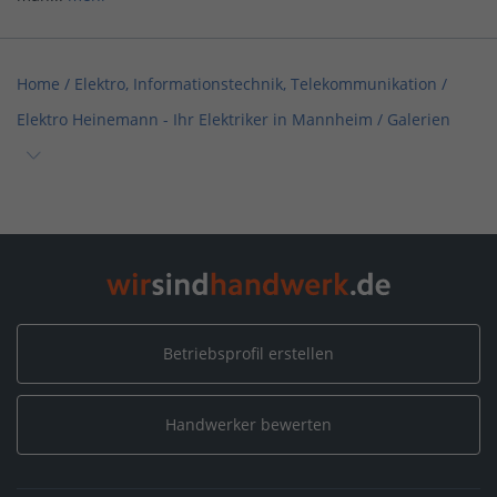
Home
/
Elektro, Informationstechnik, Telekommunikation
/
Elektro Heinemann - Ihr Elektriker in Mannheim
/
Galerien
Home
/
Mannheim
/
Elektro Heinemann - Ihr Elektriker in Mannheim
/
Galerien
Betriebsprofil erstellen
Handwerker bewerten